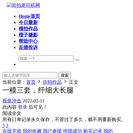
Home首页
今日最新
模拍作品
橙子摄影
帮助中心
反馈投诉
搜索
当前位置：
首页
街拍作品
正文
一模三套，纤细大长腿
视觉冲击
2022-02-11
此内容
登录
后可见！
阅读全文
所有订单记录永久保存，不管过了多久，都不用重新购买。
5
3
在线充值
我的收藏
我已参团
拼团成功
购买记录
我的