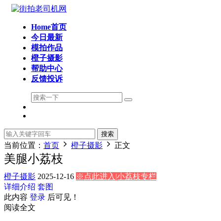
Home首页
今日最新
模拍作品
橙子摄影
帮助中心
反馈投诉
搜索
当前位置：
首页
橙子摄影
正文
美腿小荔枝
橙子摄影
2025-12-16
※点此进入|小荔枝专栏
详细介绍
套图
此内容
登录
后可见！
阅读全文