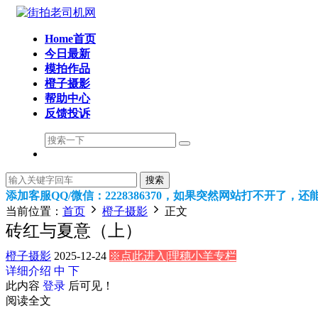
Home首页
今日最新
模拍作品
橙子摄影
帮助中心
反馈投诉
搜索
添加客服QQ/微信：2228386370，如果突然网站打不开了，
当前位置：
首页
橙子摄影
正文
砖红与夏意（上）
橙子摄影
2025-12-24
※点此进入|理穗小羊专栏
详细介绍
中
下
此内容
登录
后可见！
阅读全文