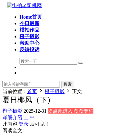
Home首页
今日最新
模拍作品
橙子摄影
帮助中心
反馈投诉
搜索
当前位置：
首页
橙子摄影
正文
夏日椰风（下）
橙子摄影
2025-12-31
※点此进入|图图专栏
详细介绍
上
中
此内容
登录
后可见！
阅读全文