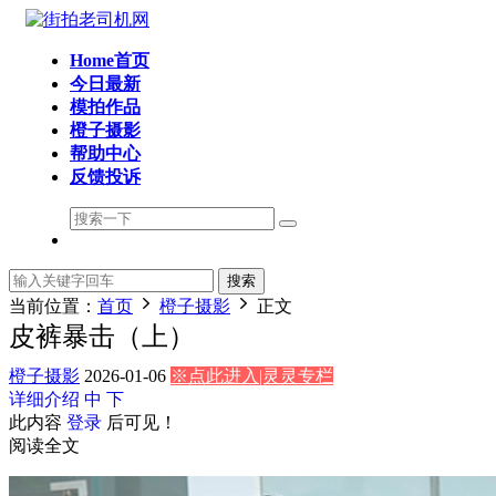
Home首页
今日最新
模拍作品
橙子摄影
帮助中心
反馈投诉
搜索
当前位置：
首页
橙子摄影
正文
皮裤暴击（上）
橙子摄影
2026-01-06
※点此进入|灵灵专栏
详细介绍
中
下
此内容
登录
后可见！
阅读全文