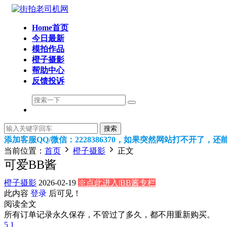
Home首页
今日最新
模拍作品
橙子摄影
帮助中心
反馈投诉
搜索
添加客服QQ/微信：2228386370，如果突然网站打不开了，
当前位置：
首页
橙子摄影
正文
可爱BB酱
橙子摄影
2026-02-19
※点此进入|BB酱专栏
此内容
登录
后可见！
阅读全文
所有订单记录永久保存，不管过了多久，都不用重新购买。
5
1