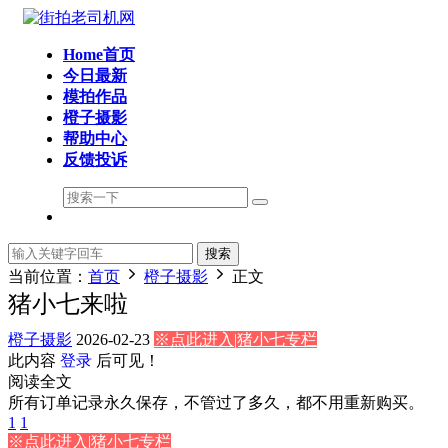
Home首页
今日最新
模拍作品
橙子摄影
帮助中心
反馈投诉
搜索
当前位置：
首页
橙子摄影
正文
猪小七来啦
橙子摄影
2026-02-23
※点此进入|猪小七专栏
此内容
登录
后可见！
阅读全文
所有订单记录永久保存，不管过了多久，都不用重新购买。
1
1
※点此进入|猪小七专栏