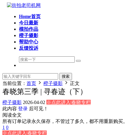
Home首页
今日最新
模拍作品
橙子摄影
帮助中心
反馈投诉
搜索
当前位置：
首页
橙子摄影
正文
春晓第三季 | 寻春迹（下）
橙子摄影
2026-04-02
※点此进入|春晓专栏
此内容
登录
后可见！
阅读全文
所有订单记录永久保存，不管过了多久，都不用重新购买。
1
0
※点此进入|春晓专栏