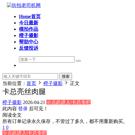
Home首页
今日最新
模拍作品
橙子摄影
帮助中心
反馈投诉
搜索
当前位置：
首页
橙子摄影
正文
卡总亮丝肉腿
橙子摄影
2026-04-21
※点此进入|卡总专栏
此内容
登录
后可见！
阅读全文
所有订单记录永久保存，不管过了多久，都不用重新购买。
1
0
※点此进入|卡总专栏