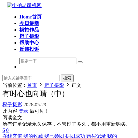
Home首页
今日最新
模拍作品
橙子摄影
帮助中心
反馈投诉
搜索
当前位置：
首页
橙子摄影
正文
有时心也向晴（中）
橙子摄影
2026-05-29
此内容
登录
后可见！
阅读全文
所有订单记录永久保存，不管过了多久，都不用重新购买。
6
0
在线充值
我的收藏
我已参团
拼团成功
购买记录
我的