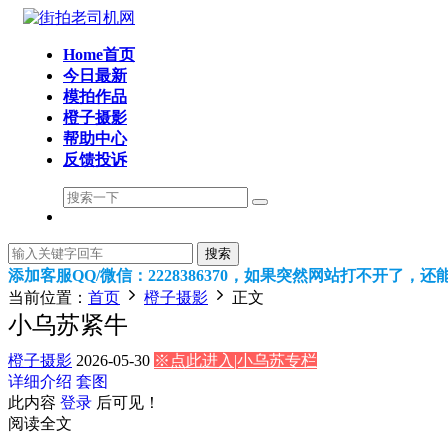
Home首页
今日最新
模拍作品
橙子摄影
帮助中心
反馈投诉
搜索
添加客服QQ/微信：2228386370，如果突然网站打不开了，
当前位置：
首页
橙子摄影
正文
小乌苏紧牛
橙子摄影
2026-05-30
※点此进入|小乌苏专栏
详细介绍
套图
此内容
登录
后可见！
阅读全文