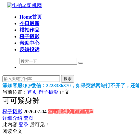
Home首页
今日最新
模拍作品
橙子摄影
帮助中心
反馈投诉
搜索
添加客服QQ/微信：2228386370，如果突然网站打不开了，
当前位置：
首页
橙子摄影
正文
可可紧身裤
橙子摄影
2026-07-04
※点此进入|可可专栏
详细介绍
套图
此内容
登录
后可见！
阅读全文