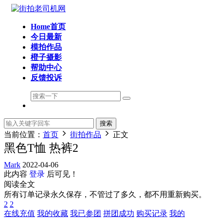
Home首页
今日最新
模拍作品
橙子摄影
帮助中心
反馈投诉
搜索
当前位置：
首页
街拍作品
正文
黑色T恤 热裤2
Mark
2022-04-06
此内容
登录
后可见！
阅读全文
所有订单记录永久保存，不管过了多久，都不用重新购买。
2
2
在线充值
我的收藏
我已参团
拼团成功
购买记录
我的