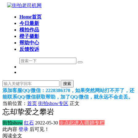
Home首页
今日最新
模拍作品
橙子摄影
帮助中心
反馈投诉
搜索
添加客服QQ/微信：2228386370，如果突然网站打不开了，还
能联系QQ/微信获取帮助，加了QQ/微信，就永远不会走丢。
当前位置：
首页
街拍show专区
正文
忘却挚爱之攀岩
街拍show
红石
2022-05-30
※点此进入|雨婷专栏
此内容
登录
后可见！
阅读全文