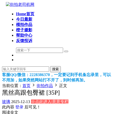
Home首页
今日最新
模拍作品
橙子摄影
帮助中心
反馈投诉
搜索
客服QQ/微信：2228386370，一定要记到手机备忘录里，可以
不用加，如果突然网站打不开了，到时候再加。
当前位置：
首页
街拍作品
正文
黑丝高跟包臀裙 [35P]
玻璃
2025-12-13
※点此进入|意意专栏
此内容
登录
后可见！
阅读全文