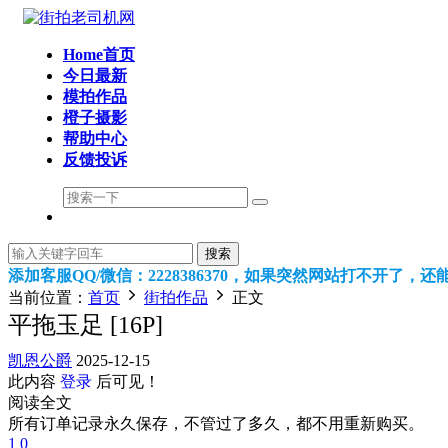
Home首页
今日最新
模拍作品
橙子摄影
帮助中心
反馈投诉
搜索
添加客服QQ/微信：2228386370，如果突然网站打不开了，
当前位置：
首页
街拍作品
正文
平拖玉足 [16P]
凯恩公爵
2025-12-15
此内容
登录
后可见！
阅读全文
所有订单记录永久保存，不管过了多久，都不用重新购买。
1
0