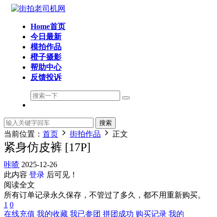
Home首页
今日最新
模拍作品
橙子摄影
帮助中心
反馈投诉
搜索
当前位置：
首页
街拍作品
正文
紧身仿皮裤 [17P]
咔喳
2025-12-26
此内容
登录
后可见！
阅读全文
所有订单记录永久保存，不管过了多久，都不用重新购买。
1
0
在线充值
我的收藏
我已参团
拼团成功
购买记录
我的