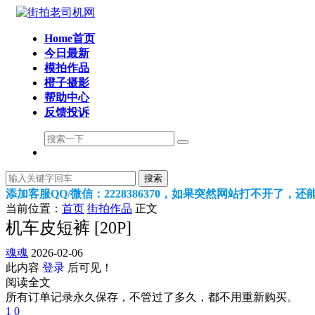
Home首页
今日最新
模拍作品
橙子摄影
帮助中心
反馈投诉
搜索
添加客服QQ/微信：2228386370，如果突然网站打不开了，
当前位置：
首页
街拍作品
正文
机车皮短裤 [20P]
魂魂
2026-02-06
此内容
登录
后可见！
阅读全文
所有订单记录永久保存，不管过了多久，都不用重新购买。
1
0