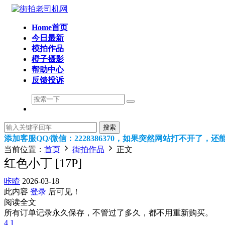
Home首页
今日最新
模拍作品
橙子摄影
帮助中心
反馈投诉
搜索
添加客服QQ/微信：2228386370，如果突然网站打不开了，
当前位置：
首页
街拍作品
正文
红色小丁 [17P]
咔喳
2026-03-18
此内容
登录
后可见！
阅读全文
所有订单记录永久保存，不管过了多久，都不用重新购买。
4
1