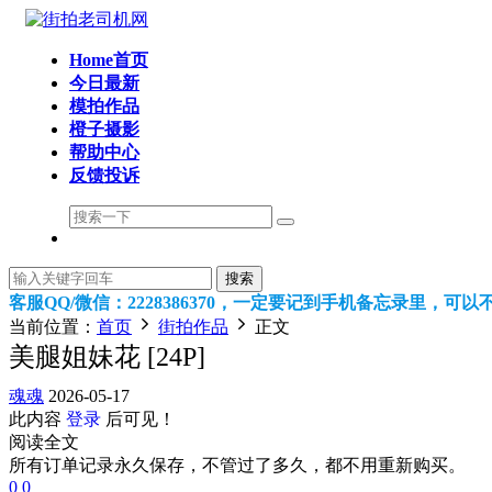
Home首页
今日最新
模拍作品
橙子摄影
帮助中心
反馈投诉
搜索
客服QQ/微信：2228386370，一定要记到手机备忘录里，
当前位置：
首页
街拍作品
正文
美腿姐妹花 [24P]
魂魂
2026-05-17
此内容
登录
后可见！
阅读全文
所有订单记录永久保存，不管过了多久，都不用重新购买。
0
0