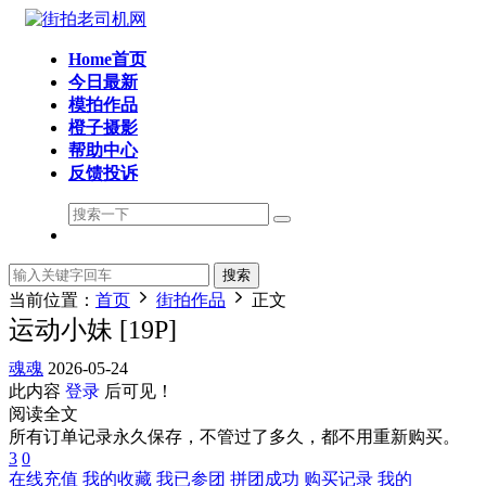
Home首页
今日最新
模拍作品
橙子摄影
帮助中心
反馈投诉
搜索
当前位置：
首页
街拍作品
正文
运动小妹 [19P]
魂魂
2026-05-24
此内容
登录
后可见！
阅读全文
所有订单记录永久保存，不管过了多久，都不用重新购买。
3
0
在线充值
我的收藏
我已参团
拼团成功
购买记录
我的