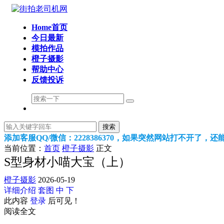
Home首页
今日最新
模拍作品
橙子摄影
帮助中心
反馈投诉
搜索
添加客服QQ/微信：2228386370，如果突然网站打不开了，
当前位置：
首页
橙子摄影
正文
S型身材小喵大宝（上）
橙子摄影
2026-05-19
详细介绍
套图
中
下
此内容
登录
后可见！
阅读全文